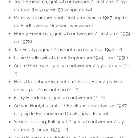
Toon Broeksma, grafisch ontwerper / illustrator / lay-
outman (begin jaren 50 vorige eeuw)
Peter van Campenhout, illustrator (was in 1987 nog bij
de Eindhovense Drukkerij werkzaam)
Henny Euverman, grafisch ontwerper / illustrator (1954 -
ca. 1978)
Jan Fris, typograaf / lay-outman (vanaf ca. 1946 - ?)
Lonie Godkewitsch, chef (september 1944 - mei 1956)
André Gommers, grafisch ontwerper / lay-outman (? -
?)
Hans Groenhuyzen, chef na Ieke de Boer / grafisch
ontwerper / lay-outman (? - ?)
Ferry Hoedeman, grafisch ontwerper (? - ?)
Ad van Hoof, illustrator / knipkunstenaar (was in 1987
nog bij de Eindhovense Drukkerij werkzaam)
Simon de Jong, kalligraaf / grafisch ontwerper / lay-
outman (februari 1939 - ?)
Theo Kamsma, werktekenaar / maquettebouwer (? -